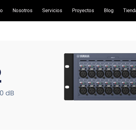
io
Nosotros
Servicios
Proyectos
Blog
Tiend
2
00 dB