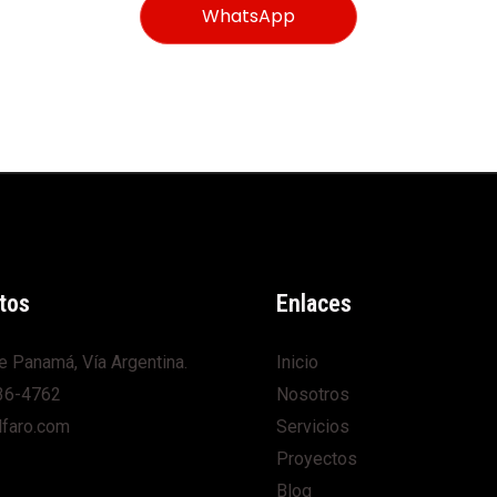
WhatsApp
tos
Enlaces
e Panamá, Vía Argentina.
Inicio
36-4762
Nosotros
lfaro.com
Servicios
Proyectos
Blog