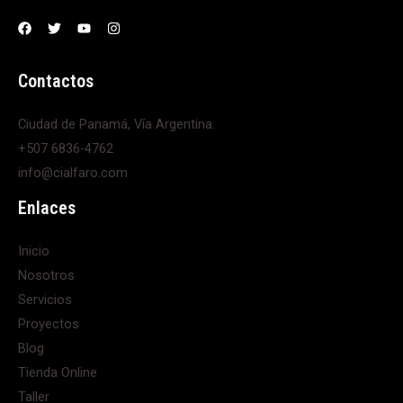
Contactos
Ciudad de Panamá, Vía Argentina.
+507 6836-4762
info@cialfaro.com
Enlaces
Inicio
Nosotros
Servicios
Proyectos
Blog
Tienda Online
Taller