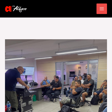
Main
Men