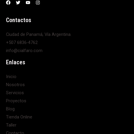
Contactos
Ciudad de Panamá, Vía Argentina.
+507 6836-4762
info@cialfaro.com
Enlaces
Inicio
Nosotros
Servicios
Proyectos
Blog
Tienda Online
Taller
Contacto