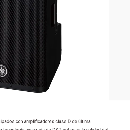
uipados con amplificadores clase D de última
La tecnología avanzada de DSP optimiza la calidad del