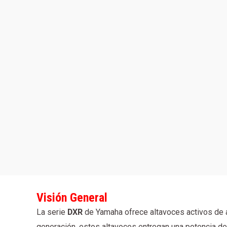
Visión General
La serie
DXR
de Yamaha ofrece altavoces activos de al
generación, estos altavoces entregan una potencia d