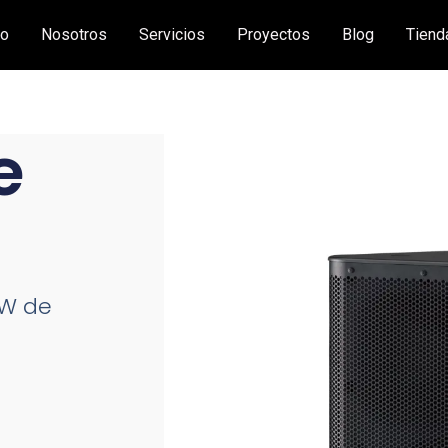
io
Nosotros
Servicios
Proyectos
Blog
Tiend
e
 W de