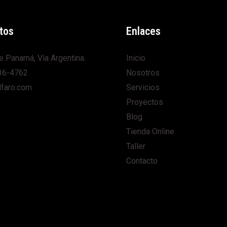
tos
Enlaces
e Panamá, Vía Argentina.
Inicio
36-4762
Nosotros
lfaro.com
Servicios
Proyectos
Blog
Tienda Online
Taller
Contacto