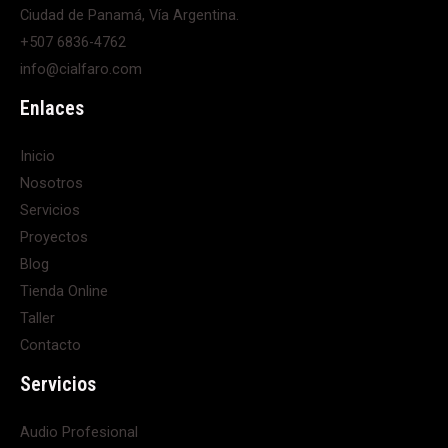
Ciudad de Panamá, Vía Argentina.
+507 6836-4762
info@cialfaro.com
Enlaces
Inicio
Nosotros
Servicios
Proyectos
Blog
Tienda Online
Taller
Contacto
Servicios
Audio Profesional