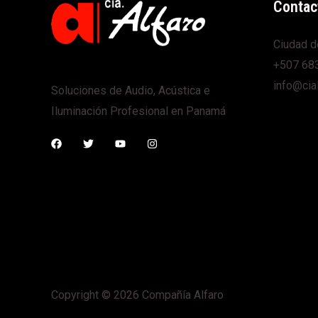
Contac
Ciudad d
+507 68
info@cia
Soluciones de Audio, Acústica e
Iluminación Profesional en Panamá
Copyright © 2026 Compañía Alfaro