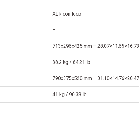
XLR con loop
–
713x296x425 mm – 28.07×11.65×16.73
38.2 kg / 84.21 lb
790x375x520 mm – 31.10×14.76×20.47
41 kg / 90.38 lb