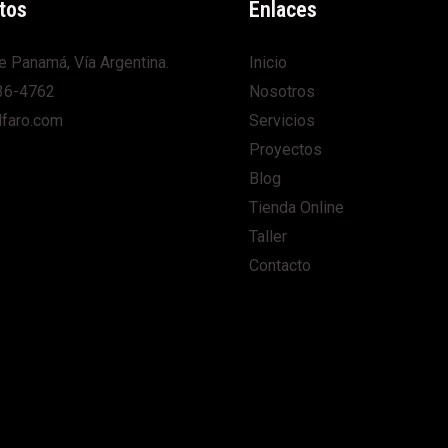
tos
Enlaces
e Panamá, Vía Argentina.
Inicio
36-4762
Nosotros
lfaro.com
Servicios
Proyectos
Blog
Tienda Online
Taller
Contacto