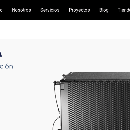
io
Nosotros
Servicios
Proyectos
Blog
Tiend
A
ación