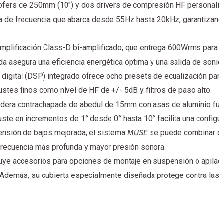
fers de 250mm (10″) y dos drivers de compresión HF personal
a de frecuencia que abarca desde 55Hz hasta 20kHz, garantizando
mplificación Class-D bi-amplificado, que entrega 600Wrms para 
a asegura una eficiencia energética óptima y una salida de soni
digital (DSP) integrado ofrece ocho presets de ecualización para
ustes finos como nivel de HF de +/- 5dB y filtros de paso alto.
dera contrachapada de abedul de 15mm con asas de aluminio fun
uste en incrementos de 1° desde 0° hasta 10° facilita una config
ensión de bajos mejorada, el sistema
MUSE
se puede combinar 
frecuencia más profunda y mayor presión sonora.
uye accesorios para opciones de montaje en suspensión o apilad
. Además, su cubierta especialmente diseñada protege contra las