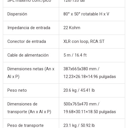
SPL máximo cont./pico
126/133 dB
Dispersión
80° x 50° rotatable H x V
Impedancia de entrada
22 Kohm
Conector de entrada
XLR con loop, RCA ST
Cable de alimentación
5 m / 16.4 ft
Dimensiones netas (An x
387x665x380 mm /
Al x P)
12.23×26.18×14.96 pulgadas
Peso neto
20.6 kg / 45.41 lb
Dimensiones de
500x765x470 mm /
transporte (An x Al x P)
19.68×30.11×18.50 pulgadas
Peso de transporte
23.1 kg / 50.92 lb