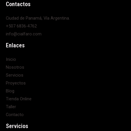
Contactos
Ciudad de Panamá, Vía Argentina.
+507 6836-4762
info@cialfaro.com
Enlaces
Inicio
Nosotros
Servicios
Proyectos
Blog
Tienda Online
Taller
Contacto
Servicios