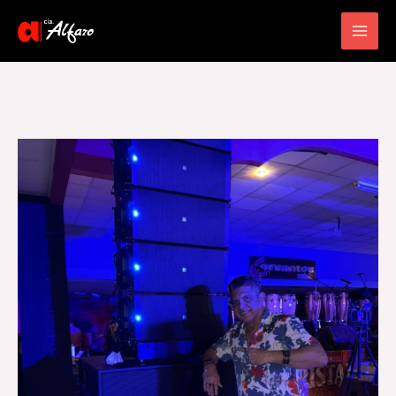
Main
Men