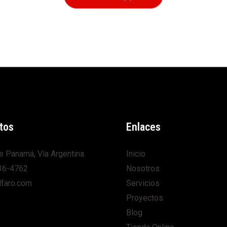
tos
Enlaces
e Panamá, Vía Argentina.
Inicio
36-4762
Nosotros
lfaro.com
Servicios
Proyectos
Blog