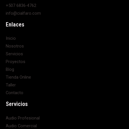
+507 6836-4762
info@cialfaro.com
Enlaces
Inicio
Nosotros
Servicios
Proyectos
Blog
Tienda Online
Taller
Contacto
Servicios
Audio Profesional
Audio Comercial