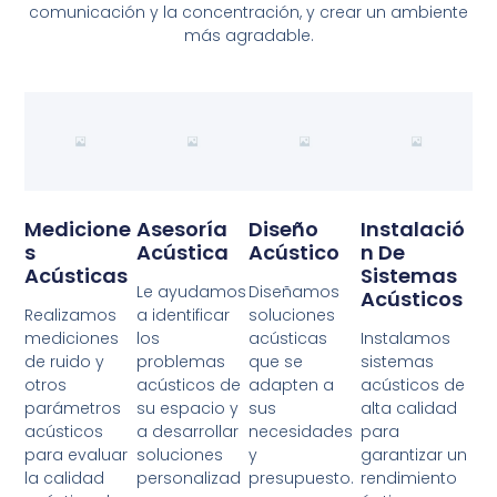
comunicación y la concentración, y crear un ambiente
más agradable.
Medicione
Asesoría
Diseño
Instalació
S
Acústica
Acústico
N De
Acústicas
Sistemas
Le ayudamos
Diseñamos
Acústicos
Realizamos
a identificar
soluciones
mediciones
los
acústicas
Instalamos
de ruido y
problemas
que se
sistemas
otros
acústicos de
adapten a
acústicos de
parámetros
su espacio y
sus
alta calidad
acústicos
a desarrollar
necesidades
para
para evaluar
soluciones
y
garantizar un
la calidad
personalizad
presupuesto.
rendimiento