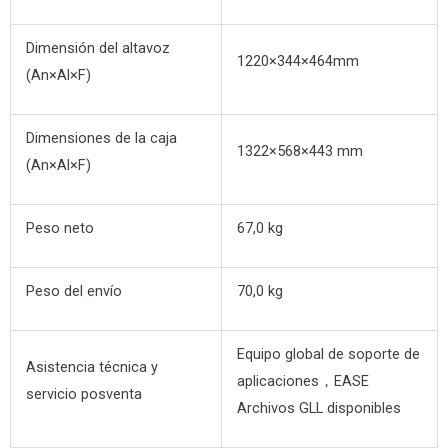
Dimensión del altavoz
1220×344×464mm
(An×Al×F)
Dimensiones de la caja
1322×568×443 mm
(An×Al×F)
Peso neto
67,0 kg
Peso del envío
70,0 kg
Equipo global de soporte de
Asistencia técnica y
aplicaciones，EASE
servicio posventa
Archivos GLL disponibles