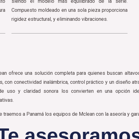
sto
siendo el modelo más equilibrado de la serie.
ura
Compuesto moldeado en una sola pieza proporciona
rigidez estructural, y eliminando vibraciones.
an ofrece una solución completa para quienes buscan altavoc
s, con conectividad inalámbrica, control práctico y un diseño atr
d de uso y claridad sonora los convierten en una opción ide
ativas.
te traemos a Panamá los equipos de Mclean con la aseoría y gar
¡Te asesoramos