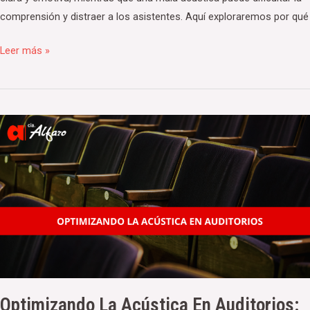
comprensión y distraer a los asistentes. Aquí exploraremos por qué
Leer más »
Optimizando
la
Acústica
en
Auditorios:
Cómo
Lograr
una
Experiencia
Sonora
Optimizando La Acústica En Auditorios:
Inolvidable