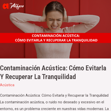
Contaminación
Acústica:
Cómo
Evitarla
y
Recuperar
la
Tranquilidad
Contaminación Acústica: Cómo Evitarla
Y Recuperar La Tranquilidad
Acústica
Contaminación Acústica: Cómo Evitarla y Recuperar la Tranquilidad
La contaminación acústica, o ruido no deseado y excesivo en el
entorno, es un problema creciente en nuestras vidas modernas. La