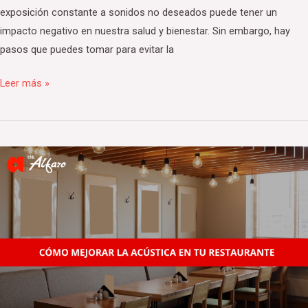
exposición constante a sonidos no deseados puede tener un
impacto negativo en nuestra salud y bienestar. Sin embargo, hay
pasos que puedes tomar para evitar la
Leer más »
Cómo
Mejorar
la
Acústica
en
tu
Restaurante