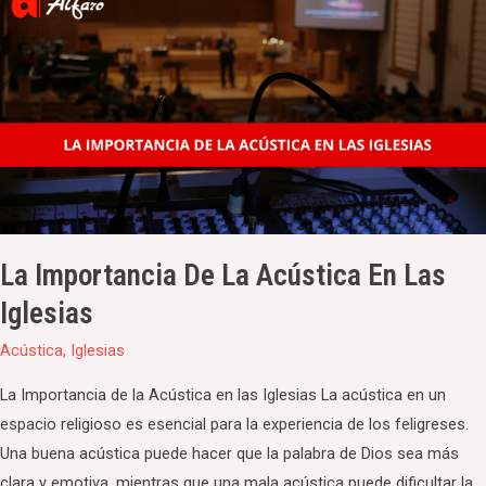
Importancia
de
la
Acústica
en
las
Iglesias
La Importancia De La Acústica En Las
Iglesias
Acústica
,
Iglesias
La Importancia de la Acústica en las Iglesias La acústica en un
espacio religioso es esencial para la experiencia de los feligreses.
Una buena acústica puede hacer que la palabra de Dios sea más
clara y emotiva, mientras que una mala acústica puede dificultar la