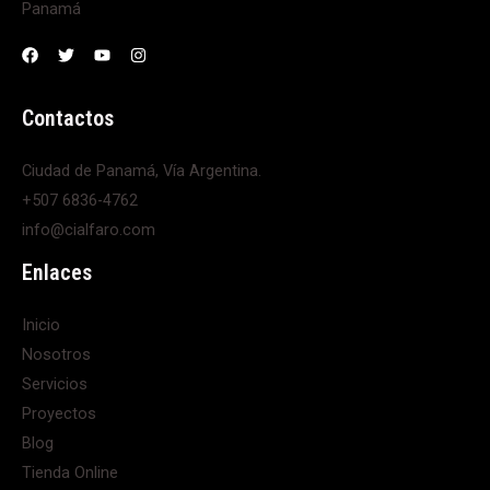
Panamá
Contactos
Ciudad de Panamá, Vía Argentina.
+507 6836-4762
info@cialfaro.com
Enlaces
Inicio
Nosotros
Servicios
Proyectos
Blog
Tienda Online