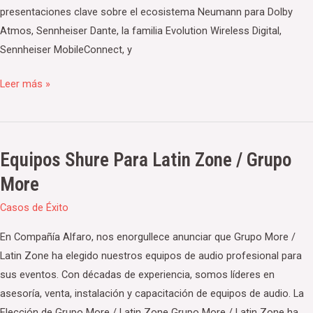
presentaciones clave sobre el ecosistema Neumann para Dolby
Atmos, Sennheiser Dante, la familia Evolution Wireless Digital,
Sennheiser MobileConnect, y
Leer más »
Equipos Shure Para Latin Zone / Grupo
Equipos
Shure
More
para
Casos de Éxito
Latin
Zone
En Compañía Alfaro, nos enorgullece anunciar que Grupo More /
/
Latin Zone ha elegido nuestros equipos de audio profesional para
Grupo
sus eventos. Con décadas de experiencia, somos líderes en
More
asesoría, venta, instalación y capacitación de equipos de audio. La
Elección de Grupo More / Latin Zone Grupo More / Latin Zone ha