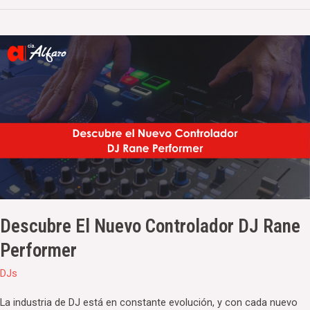
Descubre
el
Nuevo
Controlador
DJ
Rane
Performer
Descubre El Nuevo Controlador DJ Rane
Performer
DJs
La industria de DJ está en constante evolución, y con cada nuevo