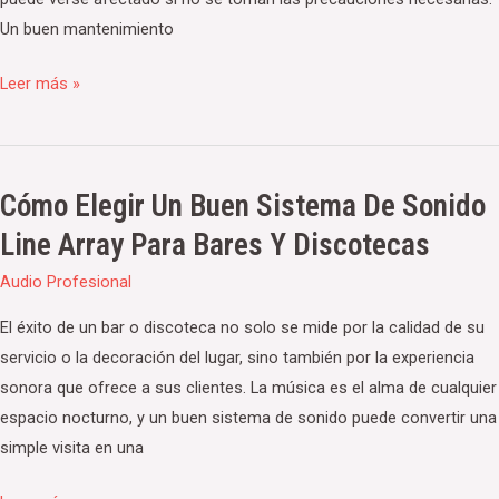
eventos
Un buen mantenimiento
al
aire
Leer más »
libre
Cómo Elegir Un Buen Sistema De Sonido
Cómo
elegir
Line Array Para Bares Y Discotecas
un
Audio Profesional
buen
sistema
El éxito de un bar o discoteca no solo se mide por la calidad de su
de
servicio o la decoración del lugar, sino también por la experiencia
sonido
sonora que ofrece a sus clientes. La música es el alma de cualquier
Line
espacio nocturno, y un buen sistema de sonido puede convertir una
Array
simple visita en una
para