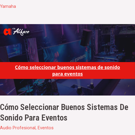
Yamaha
Paginación
Cómo
de
seleccionar
entradas
buenos
sistemas
de
sonido
para
eventos
Cómo Seleccionar Buenos Sistemas De
Sonido Para Eventos
Audio Profesional
,
Eventos