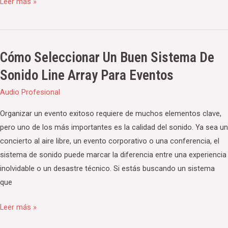
bares
Leer más »
y
discotecas
Cómo Seleccionar Un Buen Sistema De
Cómo
seleccionar
Sonido Line Array Para Eventos
un
Audio Profesional
buen
sistema
Organizar un evento exitoso requiere de muchos elementos clave,
de
pero uno de los más importantes es la calidad del sonido. Ya sea un
sonido
concierto al aire libre, un evento corporativo o una conferencia, el
Line
sistema de sonido puede marcar la diferencia entre una experiencia
Array
inolvidable o un desastre técnico. Si estás buscando un sistema
para
que
eventos
Leer más »