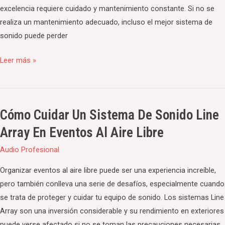
en
excelencia requiere cuidado y mantenimiento constante. Si no se
bares
realiza un mantenimiento adecuado, incluso el mejor sistema de
y
sonido puede perder
discotecas
Leer más »
Cómo Cuidar Un Sistema De Sonido Line
Cómo
cuidar
Array En Eventos Al Aire Libre
un
Audio Profesional
sistema
de
Organizar eventos al aire libre puede ser una experiencia increíble,
sonido
pero también conlleva una serie de desafíos, especialmente cuando
Line
se trata de proteger y cuidar tu equipo de sonido. Los sistemas Line
Array
Array son una inversión considerable y su rendimiento en exteriores
en
puede verse afectado si no se toman las precauciones necesarias.