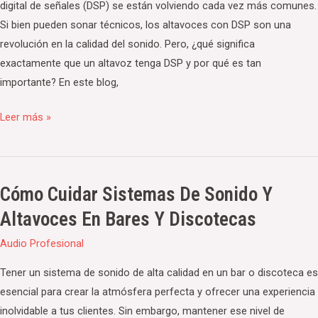
digital de señales (DSP) se están volviendo cada vez más comunes.
digital
Si bien pueden sonar técnicos, los altavoces con DSP son una
de
revolución en la calidad del sonido. Pero, ¿qué significa
señales
exactamente que un altavoz tenga DSP y por qué es tan
(DSP)
importante? En este blog,
y
cuáles
Leer más »
son
sus
beneficios?
Cómo Cuidar Sistemas De Sonido Y
Cómo
cuidar
Altavoces En Bares Y Discotecas
sistemas
Audio Profesional
de
sonido
Tener un sistema de sonido de alta calidad en un bar o discoteca es
y
esencial para crear la atmósfera perfecta y ofrecer una experiencia
altavoces
inolvidable a tus clientes. Sin embargo, mantener ese nivel de