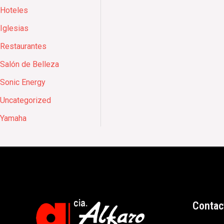
Hoteles
Iglesias
Restaurantes
Salón de Belleza
Sonic Energy
Uncategorized
Yamaha
Contac