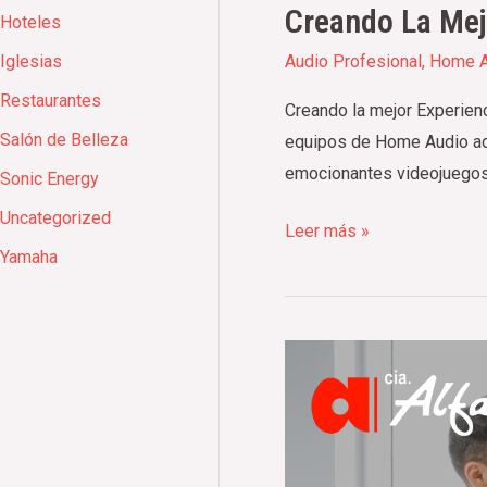
Creando La Mej
Hoteles
Iglesias
Audio Profesional
,
Home A
Restaurantes
Creando la mejor Experienc
Salón de Belleza
equipos de Home Audio adec
emocionantes videojuegos,
Sonic Energy
Uncategorized
Leer más »
Yamaha
Equipos
Básicos
de
Audio
Profesional: