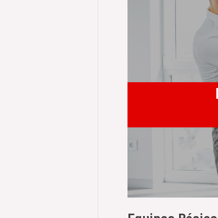
Tu
Guía
para
Home
Audio
de
Calidad