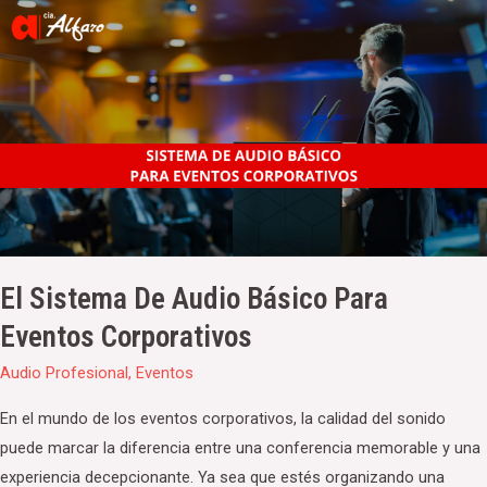
El
sistema
de
Audio
Básico
para
Eventos
Corporativos
El Sistema De Audio Básico Para
Eventos Corporativos
Audio Profesional
,
Eventos
En el mundo de los eventos corporativos, la calidad del sonido
puede marcar la diferencia entre una conferencia memorable y una
experiencia decepcionante. Ya sea que estés organizando una