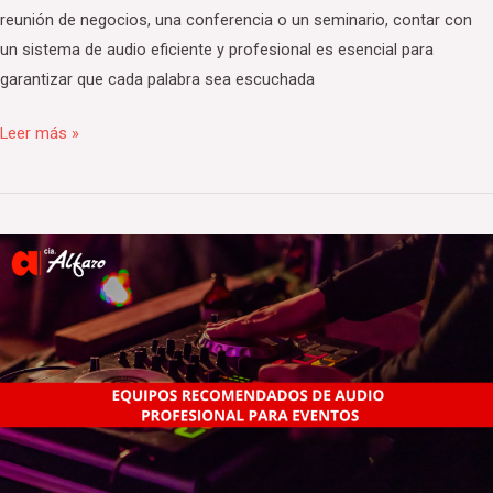
reunión de negocios, una conferencia o un seminario, contar con
un sistema de audio eficiente y profesional es esencial para
garantizar que cada palabra sea escuchada
Leer más »
Equipos
Recomendados
de
Audio
Profesional
para
Eventos
Inolvidables